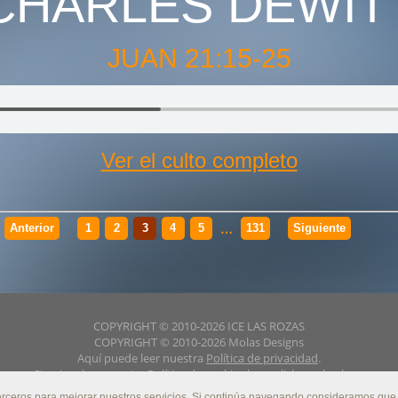
CHARLES DEWIT
JUAN 21:15-25
Ver el culto completo
…
Anterior
1
2
3
4
5
131
Siguiente
COPYRIGHT © 2010-2026 ICE LAS ROZAS
COPYRIGHT © 2010-2026 Molas Designs
Aquí puede leer nuestra
Política de privacidad
.
Si quiere leer nuestra
Política de cookies
haga click en el enlace.
Si quiere leer nuestro
Aviso Legal
haga click en el enlace.
erceros para mejorar nuestros servicios. Si continúa navegando consideramos que