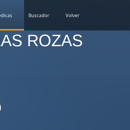
édicas
Buscador
Volver
LAS ROZAS
O