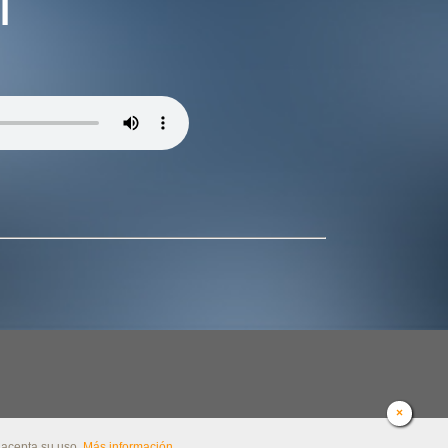
T
×
 acepta su uso.
Más información
.